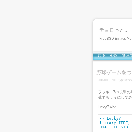
チョロっと...
FreeBSD Emacs
戻る
RSS
管理
野球ゲームをつく
2015年06月10日(水)21時22
ラッキー7の攻撃の
滅するようにして
lucky7.vhd
-- Lucky7

library IEEE;

use IEEE.STD_L