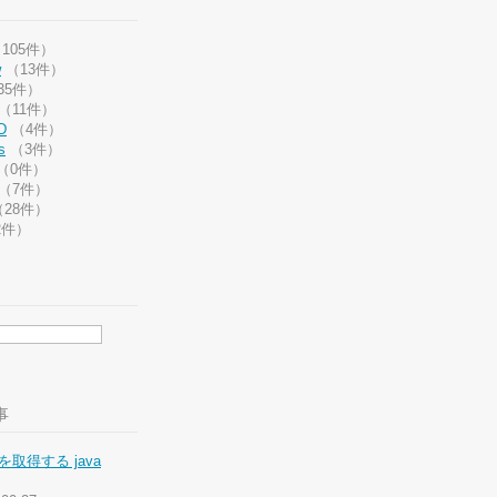
105件）
w
（13件）
35件）
（11件）
D
（4件）
s
（3件）
（0件）
（7件）
28件）
2件）
事
取得する java