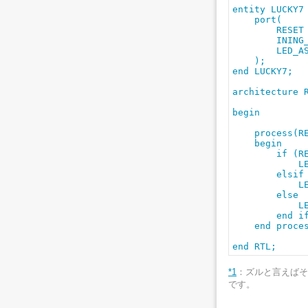
entity LUCKY7 
    port(

        RESET 
        INING_
        LED_AS
    );

end LUCKY7;

architecture R
begin

    process(RE
    begin

        if (RE
            LE
        elsif 
            LE
        else

            LE
        end if
    end proces
end RTL;
*1
：ズルと言えばそ
です。