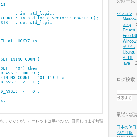
分類一覧
is

      : in  std_logic;

パソコン
（
COUNT : in std_logic_vector(3 downto 0);

Meado
SIST  : out std_logic

elisp
（
Emacs
FreeBS
TL of LUCKY7 is

Window
その他
Ubuntu
VHDL
（
SET,INING_COUNT)

java
（
SET = '0') then

D_ASSIST <= '0';

(INING_COUNT = "0111") then

ログ検索
D_ASSIST <= '1';

D_ASSIST <= '0';

;

s;

最近の記
れまでですが、ルーレットは早いので、目押しはまず無理
日本の休日を
2021年版