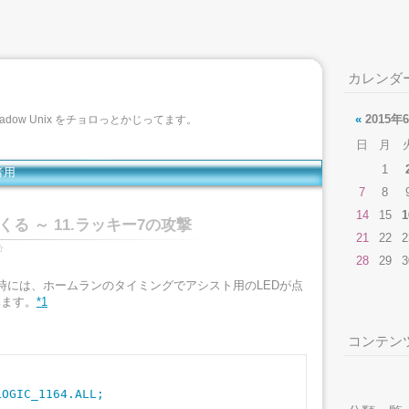
カレンダ
«
2015年
 Meadow Unix をチョロっとかじってます。
日
月
1
者用
7
8
14
15
1
る ～ 11.ラッキー7の攻撃
21
22
2
分
28
29
3
時には、ホームランのタイミングでアシスト用のLEDが点
みます。
*1
コンテン
OGIC_1164.ALL;
